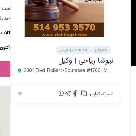
همه د
خدما
کلاب 
اکنون 
حقوقی
خدمات مهاجرتی
نیوشا ریاحی | وکیل
2001 Blvd Robert-Bourassa #1700, Montréal, QC, Canada
:اشتراک گذاری