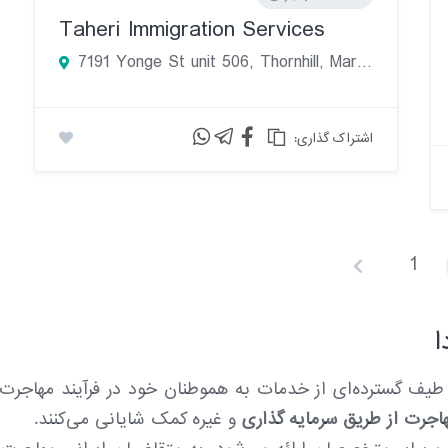
Taheri Immigration Services
7191 Yonge St unit 506, Thornhill, Markham, ON L3T 0C4, Canada
:اشتراک گذاری
1
P
o
ا
s
t
ئه طیف گسترده‌ای از خدمات به هموطنان خود در فرآیند مهاجرت
هاجرت از طریق سرمایه گذاری
و غیره کمک شایانی می‌کنند.
s