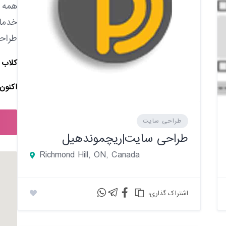
همه د
خدمات
طراح
کلاب 
اکنون 
طراحی سایت
طراحی سایت|ریچموندهیل
Richmond Hill, ON, Canada
:اشتراک گذاری