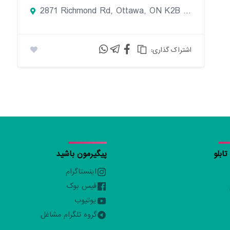
2871 Richmond Rd, Ottawa, ON K2B 8M5
:اشتراک گذاری
ابلو
پیگیرمون باشید
اینستاگرام
فیس بوک
یوتیوب
گروه تلگرام مشاغل