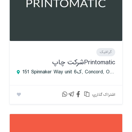
گرافیک
Printomaticشرکت چاپ
151 Spinnaker Way unit 6ک, Concord, Ontario L4K 4C3, Canada
:اشتراک گذاری