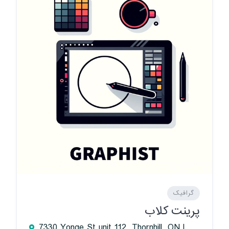
گرافیک
پرینت کلاب
7330 Yonge St unit 112, Thornhill, ON L4J 7Y7, Canada