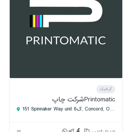
گرافیک
Printomaticشرکت چاپ
151 Spinnaker Way unit 6ک, Concord, Ontario L4K 4C3, Canada
:اشتراک گذاری