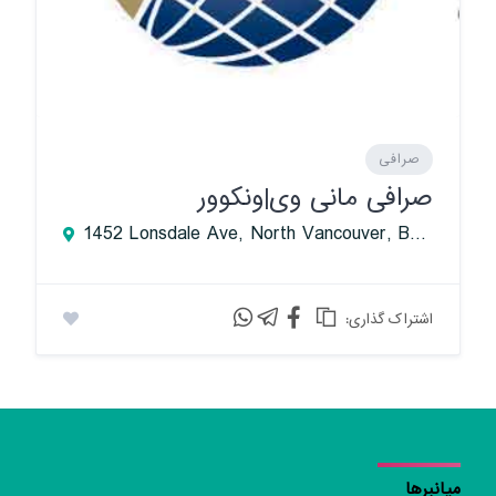
صرافی
صرافی مانی وی|ونکوور
1452 Lonsdale Ave, North Vancouver, BC V7M 2J1, Canada
:اشتراک گذاری
میانبرها