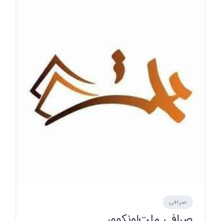
صرافی
صرافی ملت|ونکوور