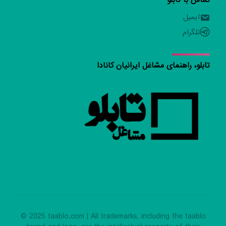
تماس با تابلو
ایمیل
تلگرام
تابلو، راهنمای مشاغل ایرانیان کانادا
© 2025 taablo.com | All trademarks, including the taablo