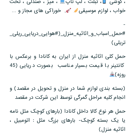
، گوشی
، تبلت ، لپ تاپ
، میز ، صندلی ، تخت
خواب ، لوازم موسیقی
, خوراکی های مجاز و …
-
#حمل_اسباب_و_اثاثیه_منزل_(#هوایی_دریایی_ریلی_
تریلی)
حمل کلی اثاثیه منزل از ایران به کانادا و برعکس با
کانتینر با قیمت بسیار مناسب بصورت دریایی (45
روزه)
(بسته بندی لوازم شما در منزل و تحویل در مقصد) و
انجام کلیه مراحل گمرگی توسط این شرکت در مقصد
حمل هر نوع کالا داخل کانادا (بارهای کوچک مثل نامه
یا یک بسته کوچک- بارهای بزرگ مثل : اتومبیل ،
اثاثیه منزل)