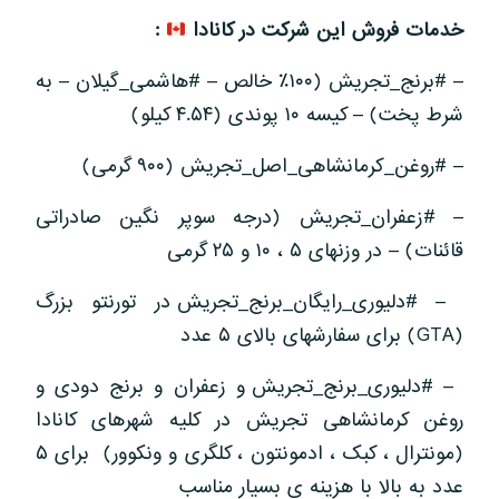
خدمات فروش این شرکت در کانادا
:
– #برنج_تجریش (۱۰۰٪ خالص – #هاشمی_گیلان – به
شرط پخت) – کیسه ۱۰ پوندی (۴.۵۴ کیلو)
– #روغن_کرمانشاهی_اصل_تجریش (۹۰۰ گرمی)
– #زعفران_تجریش (درجه سوپر نگین صادراتی
قائنات) – در وزنهای ۵ ، ۱۰ و ۲۵ گرمی
– #دلیوری_رایگان_برنج_تجریش در تورنتو بزرگ
(GTA) برای سفارشهای بالای ۵ عدد
– #دلیوری_برنج_تجریش و زعفران و برنج دودی و
روغن کرمانشاهی تجریش در کلیه شهرهای کانادا
(مونترال ، کبک ، ادمونتون ، کلگری و ونکوور) برای ۵
عدد به بالا با هزینه ی بسیار مناسب