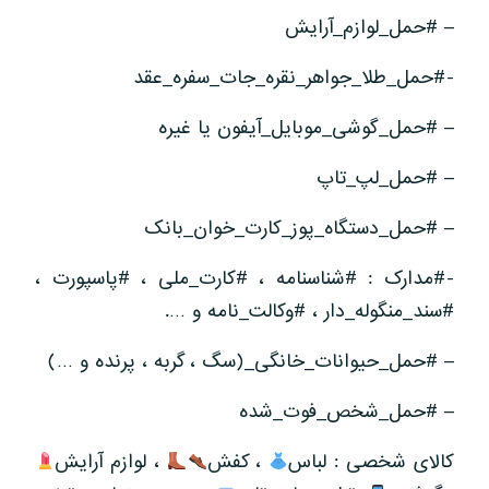
– #حمل_لوازم_آرایش
-#حمل_طلا_جواهر_نقره_جات_سفره_عقد
– #حمل_گوشی_موبایل_آیفون یا غیره
– #حمل_لپ_تاپ
– #حمل_دستگاه_پوز_کارت_خوان_بانک
-#مدارک : #شناسنامه ، #کارت_ملی ، #پاسپورت ،
#سند_منگوله_دار ، #وکالت_نامه و ….
– #حمل_حیوانات_خانگی_(سگ ، گربه ، پرنده و …)
– #حمل_شخص_فوت_شده
کالای شخصی : لباس
، کفش
، لوازم آرایش