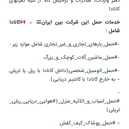
دفتر واردات، صادرات و ترخیص کالا از کلیه گمرکهای
کانادا
خدمات حمل این شرکت بین ایران
↔
️
کانادا
شامل
:
-#حمل_بارهای_تجاری_و_غیر_تجاری شامل موارد زیر :
-#حمل_ماشین_آلات_کوچک_و_بزرگ
-#حمل_اتومبیل_شخصی(داخل کانادا با ریل یا تریلی
– به خارج کانادا با کانتینر دریایی)
-
#حمل_اسباب_و_اثاثیه_منزل_(#هوایی_دریایی_ریلی_
تریلی)
– #حمل_پوشاک_کیف_کفش