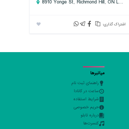
8910 Yonge St, Richmond Hill, ON L4C 0L7, Canada
:اشتراک گذاری
میانبرها
راهنمای ثبت نام
ساعت در کانادا
شرایط استفاده
حریم خصوصی
درباره تابلو
کنسرت‌ها