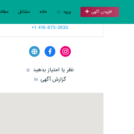
ورود
خانه
مشاغل
مطال
افزودن آگهی
تلفن
+1 416-875-2830
نظر یا امتیاز بدهید
گزارش آگهی