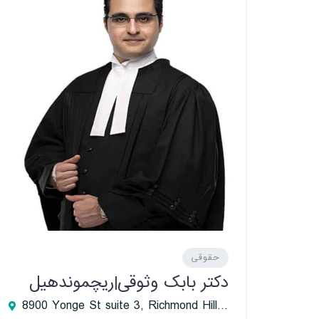
حقوقی
دکتر بابک وثوقی|ریچموندهیل
8900 Yonge St suite 3, Richmond Hill, ON L4C 0L7, Canada