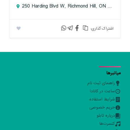
250 Harding Blvd W, Richmond Hill, ON L4C 9M7, Canada
:اشتراک گذاری
میانبرها
راهنمای ثبت نام
ساعت در کانادا
شرایط استفاده
حریم خصوصی
درباره تابلو
کنسرت‌ها