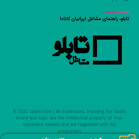
تابلو، راهنمای مشاغل ایرانیان کانادا
© 2025 taablo.com | All trademarks, including the taablo
brand and logo, are the intellectual property of their
respective owners and are registered with the
government.