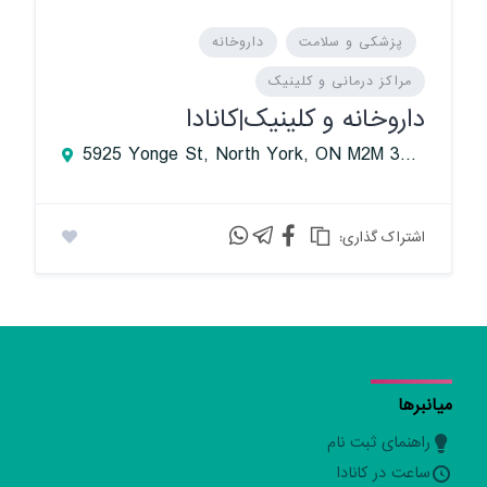
پزشکی و سلامت
داروخانه
مراکز درمانی و کلینیک
داروخانه و کلینیک|کانادا
5925 Yonge St, North York, ON M2M 3V7, Canada
:اشتراک گذاری
میانبرها
راهنمای ثبت نام
ساعت در کانادا