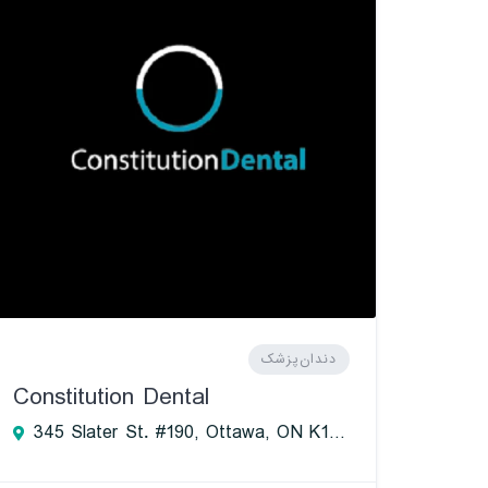
دندان‌پزشک
Constitution Dental
345 Slater St. #190, Ottawa, ON K1R 1B2, Canada