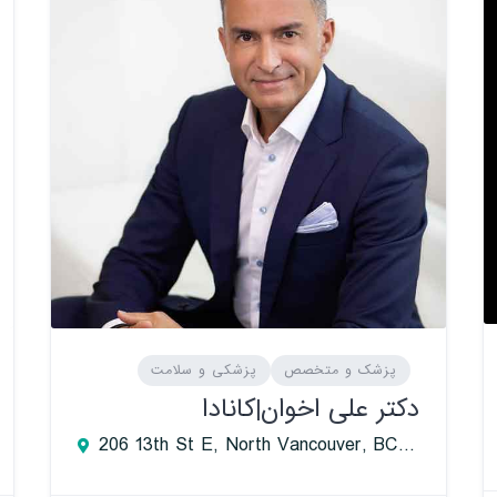
پزشک و متخصص
پزشکی و سلامت
دکتر علی اخوان|کانادا
206 13th St E, North Vancouver, BC V7L 2L7, Canada