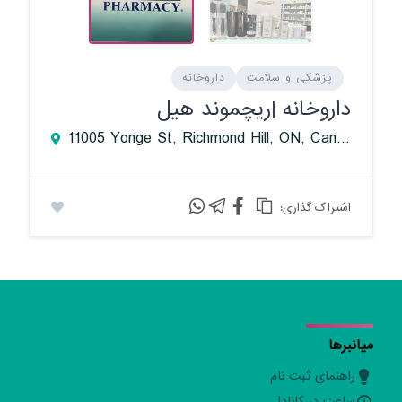
پزشکی و سلامت
داروخانه
داروخانه |ریچموند هیل
11005 Yonge St, Richmond Hill, ON, Canada
:اشتراک گذاری
میانبرها
راهنمای ثبت نام
ساعت در کانادا