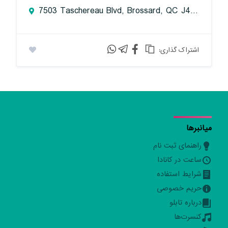
7503 Taschereau Blvd, Brossard, QC J4Y 1A2, Canada
:اشتراک گذاری
میانبرها
راهنمای ثبت نام
ساعت در کانادا
شرایط استفاده
حریم خصوصی
درباره تابلو
کنسرت‌ها