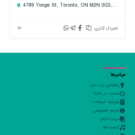
4789 Yonge St, Toronto, ON M2N 0G3, Canada
:اشتراک گذاری
میانبرها
راهنمای ثبت نام
ساعت در کانادا
شرایط استفاده
حریم خصوصی
درباره تابلو
کنسرت‌ها