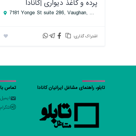
پرده و کاغذ دیواری |کانادا
7181 Yonge St suite 286, Vaughan, ON L3T 0C7, Canada
:اشتراک گذاری
تابلو، راهنمای مشاغل ایرانیان کانادا
تماس با ت
ایمیل
تلگرام