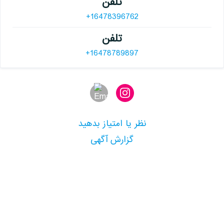
تلفن
+16478396762
تلفن
+16478789897
نظر یا امتیاز بدهید
گزارش آگهی