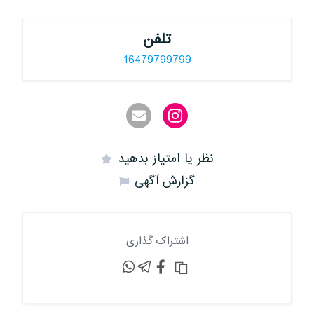
تلفن
16479799799
نظر یا امتیاز بدهید
گزارش آگهی
اشتراک گذاری