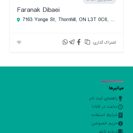
Faranak Dibaei
7163 Yonge St, Thornhill, ON L3T 0C6, Canada
:اشتراک گذاری
میانبرها
راهنمای ثبت نام
ساعت در کانادا
شرایط استفاده
حریم خصوصی
درباره تابلو