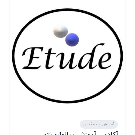
آموزش و یادگیری
آکادمی آموزش پیانو|تورنتو