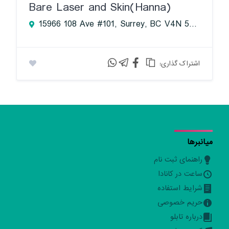
Bare Laser and Skin(Hanna)
15966 108 Ave #101, Surrey, BC V4N 5V6, Canada
:اشتراک گذاری
میانبرها
راهنمای ثبت نام
ساعت در کانادا
شرایط استفاده
حریم خصوصی
درباره تابلو