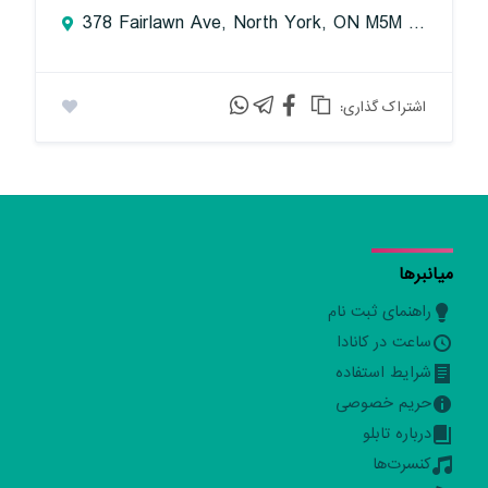
378 Fairlawn Ave, North York, ON M5M 1T8, Canada
:اشتراک گذاری
میانبرها
راهنمای ثبت نام
ساعت در کانادا
شرایط استفاده
حریم خصوصی
درباره تابلو
کنسرت‌ها