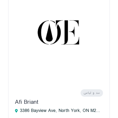
مد و لباس
Afi Briant
3386 Bayview Ave, North York, ON M2M 3S3, Canada