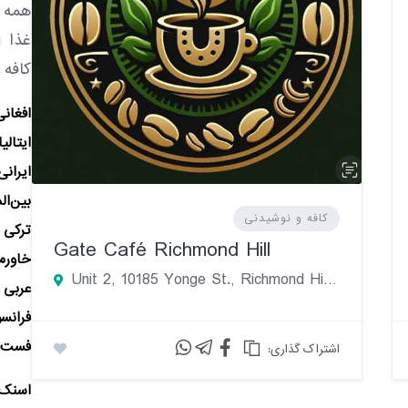
همه د
غذا
کافه 
افغانی
ایتالی
ایرانی
بین‌ال
کافه و نوشیدنی
ترکی
Gate Café Richmond Hill
خاورمی
Unit 2, 10185 Yonge St., Richmond HillL4C1T5
عربی
فرانس
فست‌ف
:اشتراک گذاری
اسنک