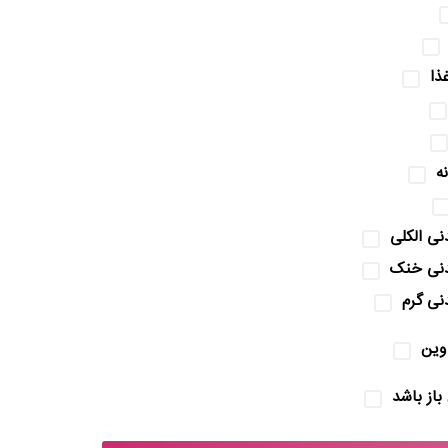
ذا
ه
نی الکلی
نی خنک
نی گرم
وین
باز باشد