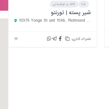
غذا
کافه و نوشیدنی
شیر پسته | تورنتو
10376 Yonge St unit 104b, Richmond Hill, Ontario L4C 3B8, Canada
:اشتراک گذاری