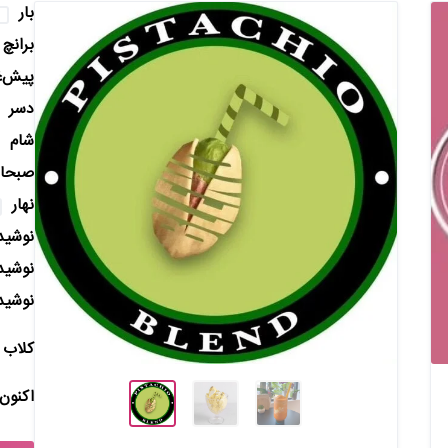
بار
برانچ
پیش‌غ
دسر
شام
صبحان
نهار
نوشید
نوشید
نوشید
کلاب 
اکنون 