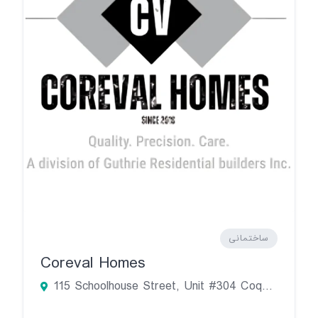
ساختمانی
Coreval Homes
115 Schoolhouse Street, Unit #304 Coquitlam, BC V3K 6V9