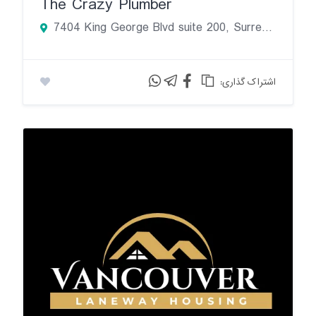
The Crazy Plumber
7404 King George Blvd suite 200, Surrey, British Columbia V3W 1N6, Canada
:اشتراک گذاری