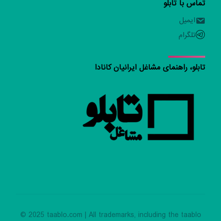
تماس با تابلو
ایمیل
تلگرام
تابلو، راهنمای مشاغل ایرانیان کانادا
© 2025 taablo.com | All trademarks, including the taablo