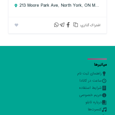
213 Moore Park Ave, North York, ON M2M 1N5, Canada
:اشتراک گذاری
میانبرها
راهنمای ثبت نام
ساعت در کانادا
شرایط استفاده
حریم خصوصی
درباره تابلو
کنسرت‌ها