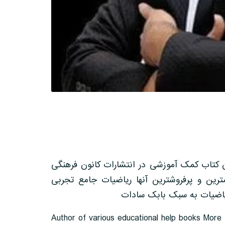
های کمک آموزشی مختلف بیش از 17 عنوان کتاب کمک آموزشی در انتشارات کانون فرهنگی
ترین و پرفروشترین آنها ریاضیات جامع تجربی
Author of various educational help books More t