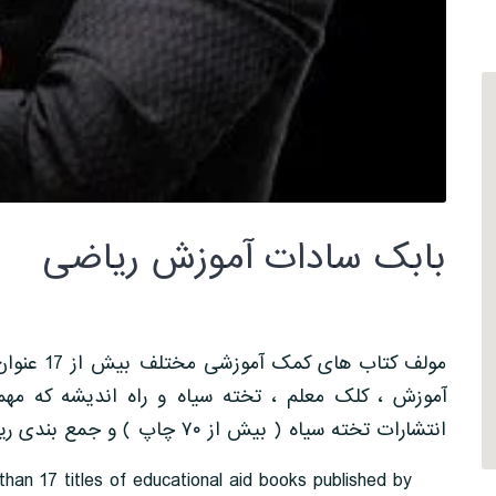
بابک سادات آموزش ریاضی
مولف کتاب 
آموزش ، کلک معلم ، تخته سیاه و راه اندیشه که مهم
انتشارات تخته سیاه ( بیش از ۷۰ چاپ ) و جمع بندی ریاضیات به سبک بابک سادات
han 17 titles of educational aid books published by