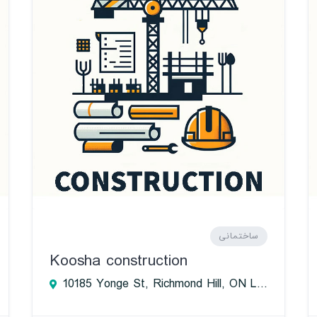
ساختمانی
Koosha construction
10185 Yonge St, Richmond Hill, ON L4C 1T5, Canada