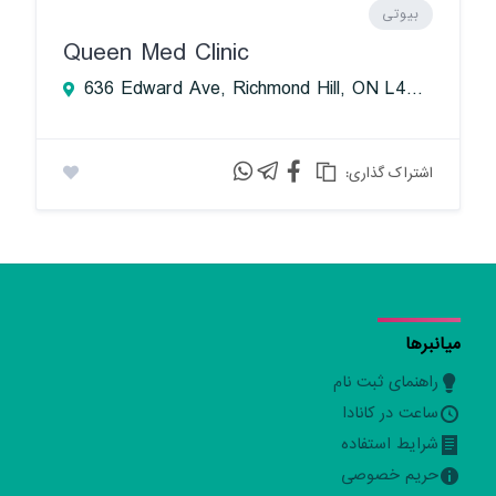
بیوتی
Queen Med Clinic
636 Edward Ave, Richmond Hill, ON L4C 0S1, Canada
:اشتراک گذاری
میانبرها
راهنمای ثبت نام
ساعت در کانادا
شرایط استفاده
حریم خصوصی