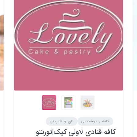
کافه و نوشیدنی
نان و شیرینی
کافه قنادی لاولی کیک|تورنتو