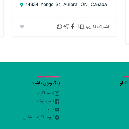
14834 Yonge St, Aurora, ON, Canada
:اشتراک گذاری
ابلو
پیگیرمون باشید
اینستاگرام
فیس بوک
یوتیوب
گروه تلگرام مشاغل