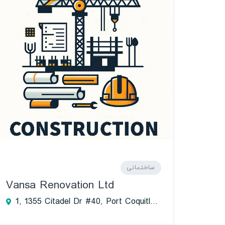
ساختمانی
Vansa Renovation Ltd
1, 1355 Citadel Dr #40, Port Coquitlam, BC V3C 5X6, Canada