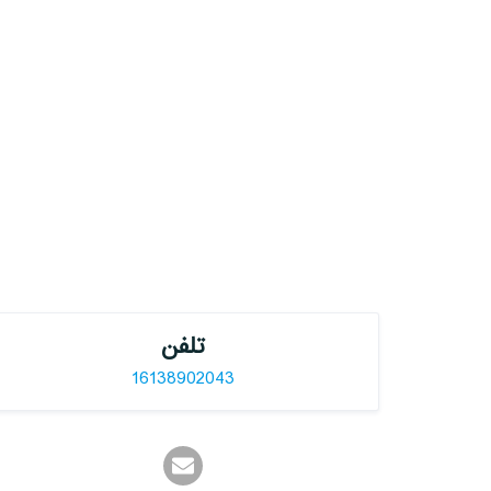
تلفن
16138902043