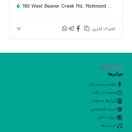
180 West Beaver Creek Rd, Richmond Hill, ON L4B 1L1, Canada
:اشتراک گذاری
میانبرها
راهنمای ثبت نام
ساعت در کانادا
شرایط استفاده
حریم خصوصی
درباره تابلو
کنسرت‌ها