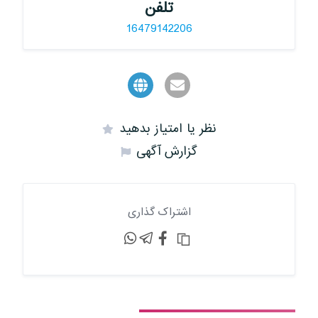
تلفن
16479142206
نظر یا امتیاز بدهید
گزارش آگهی
اشتراک گذاری