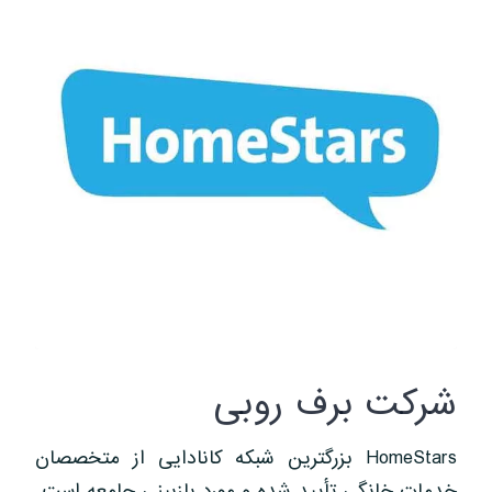
شرکت برف روبی
HomeStars بزرگترین شبکه کانادایی از متخصصان
خدمات خانگی تأیید شده و مورد بازبینی جامعه است.