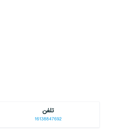
تلفن
16138847692